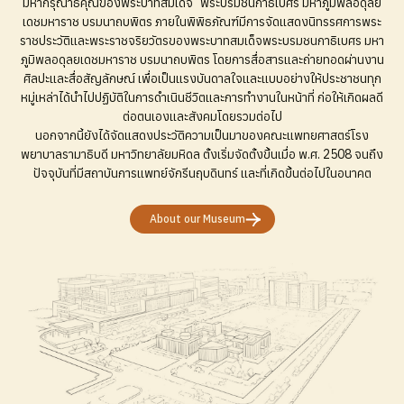
มหากรุณาธิคุณของพระบาทสมเด็จ พระบรมชนกาธิเบศร มหาภูมิพลอดุลย
เดชมหาราช บรมนาถบพิตร ภายในพิพิธภัณฑ์มีการจัดแสดงนิทรรศการพระ
ราชประวัติและพระราชจริยวัตรของพระบาทสมเด็จพระบรมชนกาธิเบศร มหา
ภูมิพลอดุลยเดชมหาราช บรมนาถบพิตร โดยการสื่อสารและถ่ายทอดผ่านงาน
ศิลปะและสื่อสัญลักษณ์ เพื่อเป็นแรงบันดาลใจและแบบอย่างให้ประชาชนทุก
หมู่เหล่าได้นำไปปฏิบัติในการดำเนินชีวิตและการทำงานในหน้าที่ ก่อให้เกิดผลดี
ต่อตนเองและสังคมโดยรวมต่อไป
นอกจากนี้ยังได้จัดแสดงประวัติความเป็นมาของคณะแพทยศาสตร์โรง
พยาบาลรามาธิบดี มหาวิทยาลัยมหิดล ตั้งเริ่มจัดตั้งขึ้นเมื่อ พ.ศ. 2508 จนถึง
ปัจจุบันที่มีสถาบันการแพทย์จักรีนฤบดินทร์ และที่เกิดขึ้นต่อไปในอนาคต
About our Museum