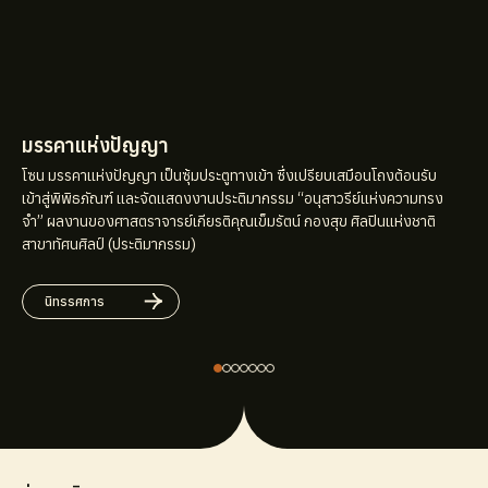
มรรคาแห่งปัญญา
โซน มรรคาแห่งปัญญา เป็นซุ้มประตูทางเข้า ซึ่งเปรียบเสมือนโถงต้อนรับ
เข้าสู่พิพิธภัณฑ์ และจัดแสดงงานประติมากรรม “อนุสาวรีย์แห่งความทรง
จำ” ผลงานของศาสตราจารย์เกียรติคุณเข็มรัตน์ กองสุข ศิลปินแห่งชาติ
สาขาทัศนศิลป์ (ประติมากรรม)
นิทรรศการ