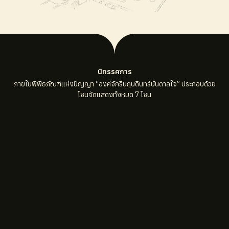
นิทรรศการ
ภายในพิพิธภัณฑ์แห่งปัญญา “องค์จักรีนฤบดินทร์บันดาลใจ” ประกอบด้วย
โซนจัดแสดงทั้งหมด 7 โซน