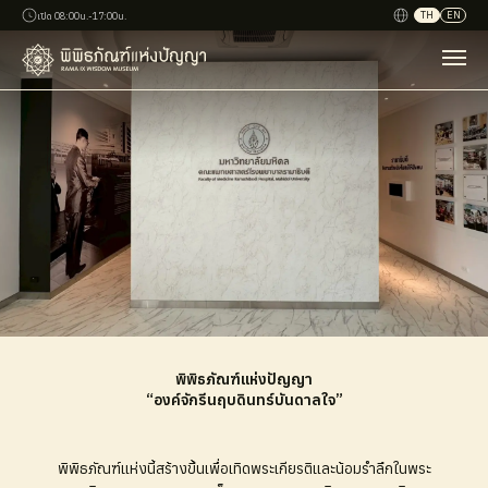
TH
EN
เปิด 08:00น.-17:00น.
พิพิธภัณฑ์แห่งปัญญา
“องค์จักรีนฤบดินทร์บันดาลใจ”
พิพิธภัณฑ์แห่งนี้สร้างขึ้นเพื่อเทิดพระเกียรติและน้อมรำลึกในพระ